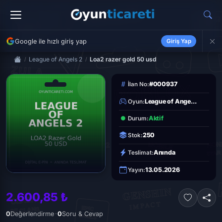
Google ile hızlı giriş yap
Giriş Yap
League of Angels 2
Loa2 razer gold 50 usd
#000937
İlan No:
League of Ange...
Oyun:
Aktif
Durum:
250
Stok:
Anında
Teslimat:
13.05.2026
Yayın:
2.600,85 ₺
·
0
Değerlendirme
0
Soru & Cevap