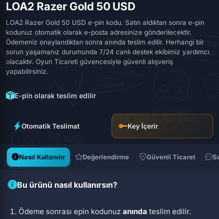
LOA2 Razer Gold 50 USD
LOA2 Razer Gold 50 USD e-pin kodu. Satın aldıktan sonra e-pin
kodunuz otomatik olarak e-posta adresinize gönderilecektir.
Ödemeniz onaylandıktan sonra anında teslim edilir. Herhangi bir
sorun yaşamanız durumunda 7/24 canlı destek ekibimiz yardımcı
olacaktır. Oyun Ticareti güvencesiyle güvenli alışveriş
yapabilirsiniz.
E-pin olarak teslim edilir
Otomatik Teslimat
Key İçerir
Nasıl Kullanılır
Değerlendirme
Güvenli Ticaret
S
Bu ürünü nasıl kullanırsın?
Ödeme sonrası epin kodunuz
anında
teslim edilir.