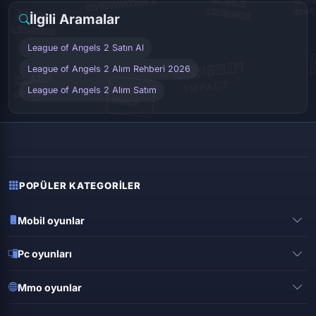
İlgili Aramalar
League of Angels 2 Satın Al
League of Angels 2 Alım Rehberi 2026
League of Angels 2 Alım Satım
POPÜLER KATEGORILER
Mobil oyunlar
Pubg mobile
Pc oyunları
Clash of clans
Valorant
Mobile legends
Mmo oyunlar
League of legends
Brawl stars
Metin 2