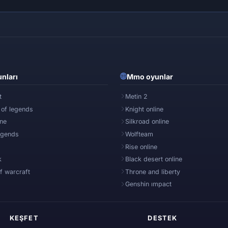
nları
Mmo oyunlar
t
Metin 2
 of legends
Knight online
ine
Silkroad online
egends
Wolfteam
Rise online
k
Black desert online
f warcraft
Throne and liberty
Genshin ımpact
KEŞFET
DESTEK