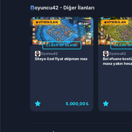
oyuncu42 - Diğer İlanları
VITRIN İLAN
VITRIN İLAN
143
CLASH OF CLANS
CLASH O
Oyuncu42
Oyuncu42
Siteye özel fiyat ekipman max
Bol efsane kost
maxa yakın hes
5.000,00 ₺