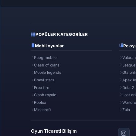
POPÜLER KATEGORILER
Mobil oyunlar
Pc oyu
Pubg mobile
Valoran
Clash of clans
League
Mobile legends
Gta onl
Brawl stars
Apex l
Free fire
Dota 2
Clash royale
Lost ar
Roblox
World o
Minecraft
Zula
Oyun Ticareti Bilişim