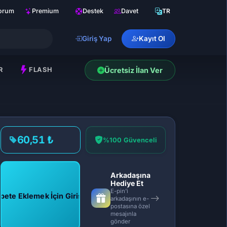
orum
Premium
Destek
Davet
TR
Giriş Yap
Kayıt Ol
R
FLASH
Ücretsiz İlan Ver
60,51 ₺
%100 Güvenceli
Arkadaşına
Hediye Et
E-pin'i
pete Eklemek İçin Giriş Yap
arkadaşının e-
postasına özel
mesajınla
gönder