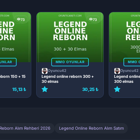
73
73
UNLAR
MMO OYUNLAR
MMO 
Oyuncu42
Oyuncu42
eborn 150 + 15
Legend online reborn 300 +
Legend onlin
30 elmas
300 elmas
15,13 ₺
30,25 ₺
Reborn Alım Rehberi 2026
Legend Online Reborn Alım Satım