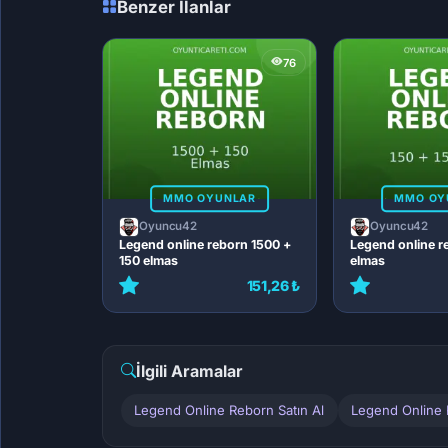
Benzer İlanlar
76
MMO OYUNLAR
MMO OY
Oyuncu42
Oyuncu42
Legend online reborn 1500 +
Legend online r
150 elmas
elmas
151,26 ₺
İlgili Aramalar
Legend Online Reborn Satın Al
Legend Online 