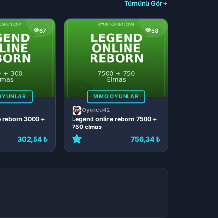
Tümünü Gör
67
58
OYUNLAR
MMO OYUNLAR
Oyuncu42
e reborn 3000 +
Legend online reborn 7500 +
750 elmas
302,54 ₺
756,34 ₺