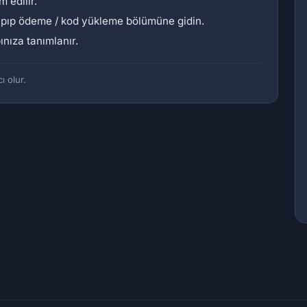
m edilir.
apıp ödeme / kod yükleme bölümüne gidin.
nıza tanımlanır.
ı olur.