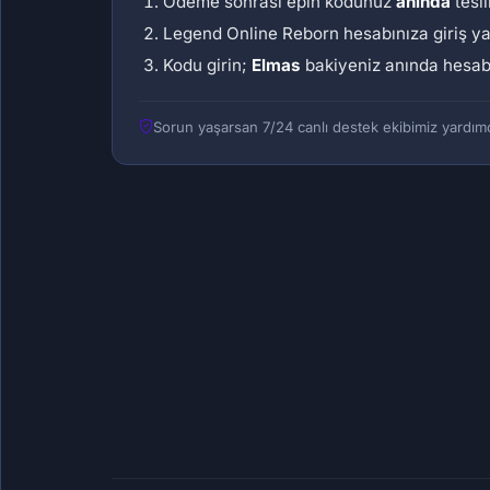
Ödeme sonrası epin kodunuz
anında
tesli
Legend Online Reborn hesabınıza giriş y
Kodu girin;
Elmas
bakiyeniz anında hesabı
Sorun yaşarsan 7/24 canlı destek ekibimiz yardımc