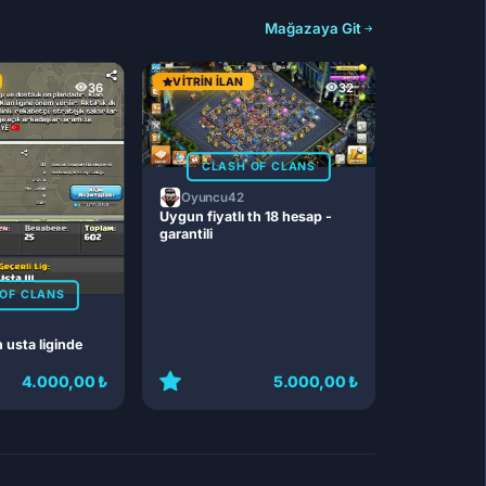
Mağazaya Git
VITRIN İLAN
36
32
CLASH OF CLANS
Oyuncu42
Uygun fiyatlı th 18 hesap -
garantili
OF CLANS
n usta liginde
4.000,00 ₺
5.000,00 ₺