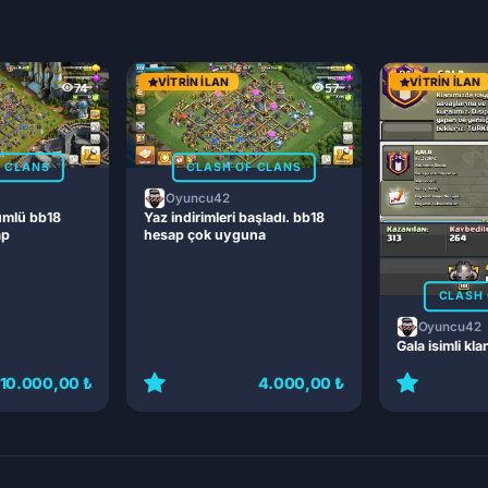
VITRIN İLAN
VITRIN İLAN
74
57
F CLANS
CLASH OF CLANS
Oyuncu42
ümlü bb18
Yaz indirimleri başladı. bb18
ap
hesap çok uyguna
CLASH 
Oyuncu42
Gala isimli kla
10.000,00 ₺
4.000,00 ₺