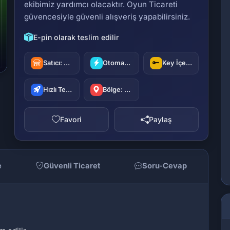
ekibimiz yardımcı olacaktır. Oyun Ticareti
güvencesiyle güvenli alışveriş yapabilirsiniz.
E-pin olarak teslim edilir
Satıcı:
oyuncu42
Otomatik Teslimat
Key İçerir
Hızlı Teslimat
Bölge: Türkiye
Favori
Paylaş
e
Güvenli Ticaret
Soru-Cevap