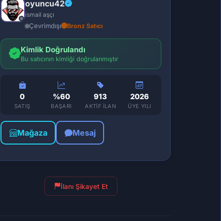
oyuncu42
ismail aşçı
Çevrimdışı
Bronz Satıcı
Kimlik Doğrulandı
Bu satıcının kimliği doğrulanmıştır
0
%60
913
2026
SATIŞ
BAŞARI
AKTIF İLAN
ÜYE YILI
Mağaza
Mesaj
İlanı Şikayet Et