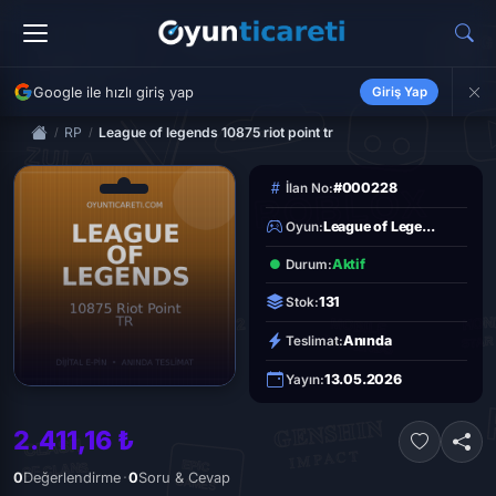
Google ile hızlı giriş yap
Giriş Yap
RP
League of legends 10875 riot point tr
#000228
İlan No:
League of Lege...
Oyun:
Aktif
Durum:
131
Stok:
Anında
Teslimat:
13.05.2026
Yayın:
2.411,16 ₺
·
0
Değerlendirme
0
Soru & Cevap