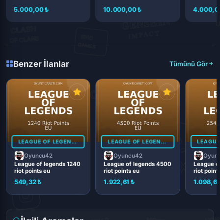
5.000,00 ₺
10.000,00 ₺
4.000,0
Benzer İlanlar
Tümünü Gör
LEAGUE OF LEGENDS
LEAGUE OF LEGENDS
Oyuncu42
Oyuncu42
Oyun
League of legends 1240
League of legends 4500
League o
riot points eu
riot points eu
riot point
549,32 ₺
1.922,61 ₺
1.098,6