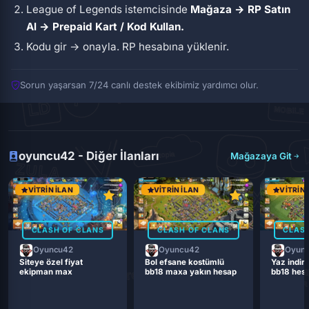
League of Legends istemcisinde
Mağaza → RP Satın
Al → Prepaid Kart / Kod Kullan.
Kodu gir → onayla. RP hesabına yüklenir.
Sorun yaşarsan 7/24 canlı destek ekibimiz yardımcı olur.
oyuncu42 - Diğer İlanları
Mağazaya Git
VITRIN İLAN
VITRIN İLAN
VITRIN 
CLASH OF CLANS
CLASH OF CLANS
CLASH
Oyuncu42
Oyuncu42
Oyun
Siteye özel fiyat
Bol efsane kostümlü
Yaz indiri
ekipman max
bb18 maxa yakın hesap
bb18 hes