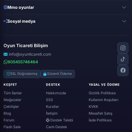
Valorant
Mobile legends
Mmo oyunlar
League of legends
Brawl stars
Metin 2
Gta online
Sosyal medya
Free fire
Knight online
Apex legends
Clash royale
Instagram
Silkroad online
Dota 2
Roblox
Tiktok
Wolfteam
Oyun Ticareti Bilişim
Lost ark
Minecraft
Discord
Rise online
World of warcraft
info@oyunticareti.com
Youtube
Black desert online
905455746464
Zula
Twitch
Throne and liberty
Twitter (x)
SSL Doğrulanmış
Güvenli Ödeme
Genshin ımpact
Whatsapp
KEŞFET
DESTEK
YASAL VE ÖDEME
Spotify
Tüm İlanlar
Hakkımızda
Gizlilik Politikası
Mağazalar
SSS
Kullanım Koşulları
Çekilişler
Kurallar
KVKK
Blog
İletişim
Mesafeli Satış
Forum
Destek Talebi
İade Politikası
Flash Sale
Canlı Destek