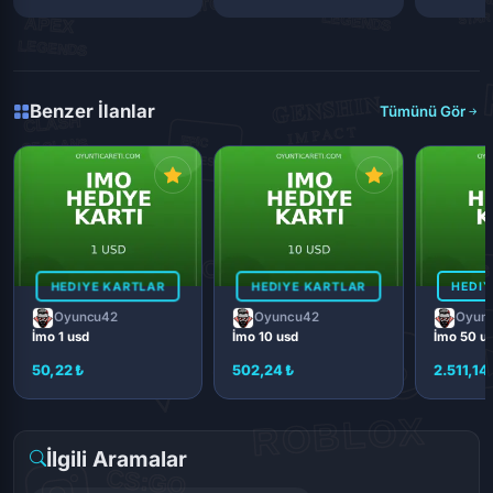
Benzer İlanlar
Tümünü Gör
HEDIYE KARTLAR
HEDIYE KARTLAR
HEDI
Oyuncu42
Oyuncu42
Oyun
İmo 1 usd
İmo 10 usd
İmo 50 u
50,22 ₺
502,24 ₺
2.511,14
İlgili Aramalar