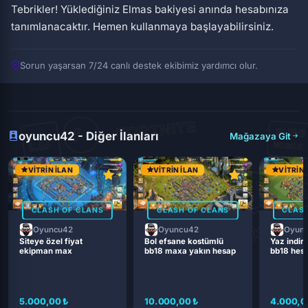
Tebrikler! Yüklediğiniz Elmas bakiyesi anında hesabınıza
tanımlanacaktır. Hemen kullanmaya başlayabilirsiniz.
Sorun yaşarsan 7/24 canlı destek ekibimiz yardımcı olur.
oyuncu42 - Diğer İlanları
Mağazaya Git
VITRIN İLAN
VITRIN İLAN
VITRIN 
CLASH OF CLANS
CLASH OF CLANS
CLASH
Oyuncu42
Oyuncu42
Oyun
Siteye özel fiyat
Bol efsane kostümlü
Yaz indiri
ekipman max
bb18 maxa yakın hesap
bb18 hes
5.000,00 ₺
10.000,00 ₺
4.000,0