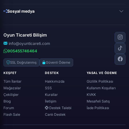
League of legends
Brawl stars
Metin 2
Gta online
Sosyal medya
Free fire
Knight online
Apex legends
Clash royale
Instagram
Silkroad online
Dota 2
Roblox
Tiktok
Wolfteam
Oyun Ticareti Bilişim
Lost ark
Minecraft
Discord
Rise online
World of warcraft
info@oyunticareti.com
Youtube
Black desert online
905455746464
Zula
Twitch
Throne and liberty
Twitter (x)
SSL Doğrulanmış
Güvenli Ödeme
Genshin ımpact
Whatsapp
KEŞFET
DESTEK
YASAL VE ÖDEME
Spotify
Tüm İlanlar
Hakkımızda
Gizlilik Politikası
Mağazalar
SSS
Kullanım Koşulları
Çekilişler
Kurallar
KVKK
Blog
İletişim
Mesafeli Satış
Forum
Destek Talebi
İade Politikası
Flash Sale
Canlı Destek