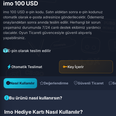
imo 100 USD
imo 100 USD e-pin kodu. Satın aldıktan sonra e-pin kodunuz
otomatik olarak e-posta adresinize gönderilecektir. Ödemeniz
onaylandıktan sonra anında teslim edilir. Herhangi bir sorun
yaşamanız durumunda 7/24 canlı destek ekibimiz yardımcı
olacaktır. Oyun Ticareti güvencesiyle güvenli alışveriş
yapabilirsiniz.
E-pin olarak teslim edilir
Otomatik Teslimat
Key İçerir
Nasıl Kullanılır
Değerlendirme
Güvenli Ticaret
S
Bu ürünü nasıl kullanırsın?
Imo Hediye Kartı Nasıl Kullanılır?