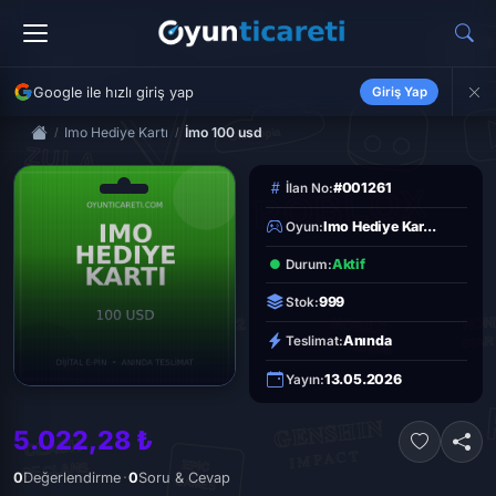
Google ile hızlı giriş yap
Giriş Yap
Imo Hediye Kartı
İmo 100 usd
#001261
İlan No:
Imo Hediye Kar...
Oyun:
Aktif
Durum:
999
Stok:
Anında
Teslimat:
13.05.2026
Yayın:
5.022,28 ₺
·
0
Değerlendirme
0
Soru & Cevap