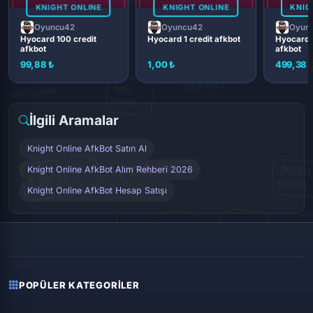
KNIGHT ONLINE
KNIGHT ONLINE
KNIG
Oyuncu42
Oyuncu42
Oyun
Hyocard 100 credit
Hyocard 1 credit afkbot
Hyocard 
afkbot
afkbot
99,88 ₺
1,00 ₺
499,38 
İlgili Aramalar
Knight Online AfkBot Satın Al
Knight Online AfkBot Alım Rehberi 2026
Knight Online AfkBot Hesap Satışı
POPÜLER KATEGORILER