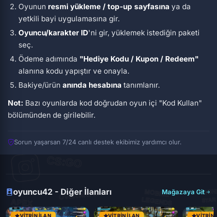
Oyunun
resmi yükleme / top-up sayfasına
ya da
yetkili bayi uygulamasına gir.
Oyuncu/karakter ID
'ni gir, yüklemek istediğin paketi
seç.
Ödeme adımında
"Hediye Kodu / Kupon / Redeem"
alanına kodu yapıştır ve onayla.
Bakiye/ürün
anında hesabına
tanımlanır.
Not:
Bazı oyunlarda kod doğrudan oyun içi
"Kod Kullan"
bölümünden de girilebilir.
Sorun yaşarsan 7/24 canlı destek ekibimiz yardımcı olur.
oyuncu42 - Diğer İlanları
Mağazaya Git
VITRIN İLAN
VITRIN İLAN
VITRIN 