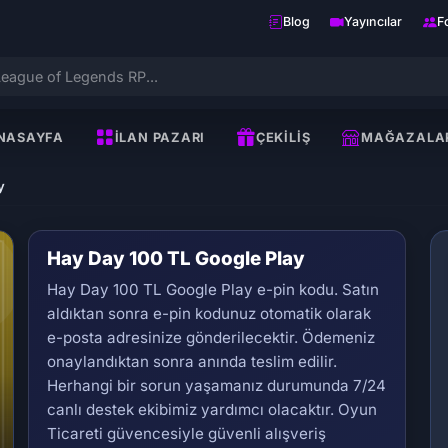
Blog
Yayıncılar
F
NASAYFA
İLAN PAZARI
ÇEKILIŞ
MAĞAZALA
y
Hay Day 100 TL Google Play
Hay Day 100 TL Google Play e-pin kodu. Satın
aldıktan sonra e-pin kodunuz otomatik olarak
e-posta adresinize gönderilecektir. Ödemeniz
onaylandıktan sonra anında teslim edilir.
Herhangi bir sorun yaşamanız durumunda 7/24
Se
canlı destek ekibimiz yardımcı olacaktır. Oyun
Ticareti güvencesiyle güvenli alışveriş