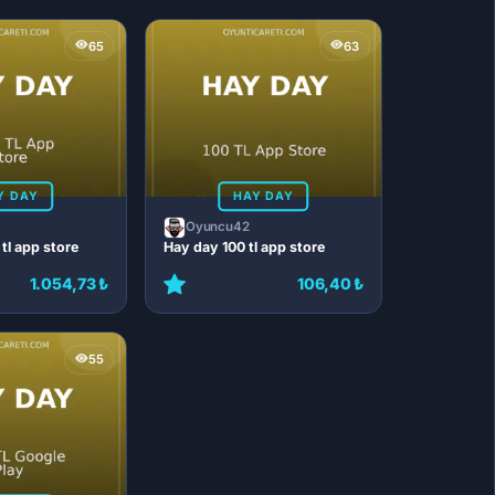
65
63
Y DAY
HAY DAY
Oyuncu42
tl app store
Hay day 100 tl app store
1.054,73 ₺
106,40 ₺
55