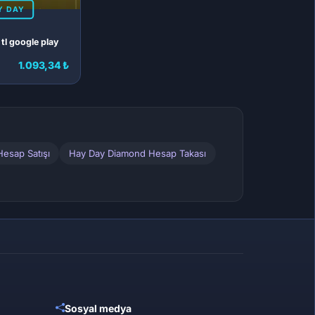
Y DAY
tl google play
1.093,34 ₺
esap Satışı
Hay Day Diamond Hesap Takası
Sosyal medya