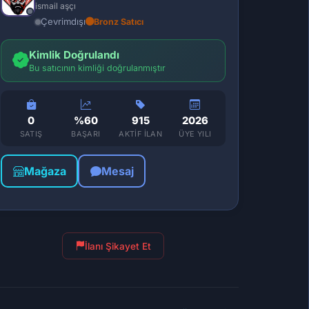
ismail aşçı
Çevrimdışı
Bronz Satıcı
Kimlik Doğrulandı
Bu satıcının kimliği doğrulanmıştır
0
%60
915
2026
SATIŞ
BAŞARI
AKTIF İLAN
ÜYE YILI
Mağaza
Mesaj
İlanı Şikayet Et