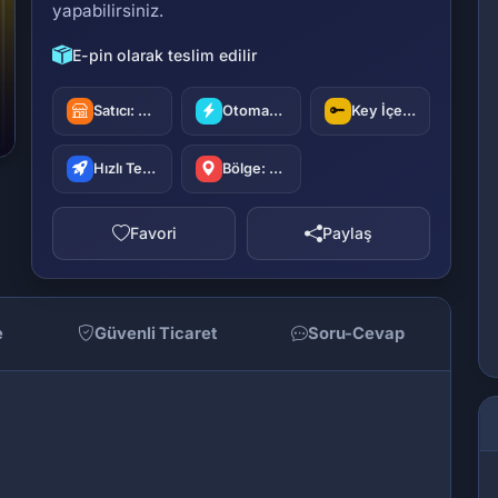
yapabilirsiniz.
E-pin olarak teslim edilir
Satıcı:
oyuncu42
Otomatik Teslimat
Key İçerir
Hızlı Teslimat
Bölge: Türkiye
Favori
Paylaş
e
Güvenli Ticaret
Soru-Cevap