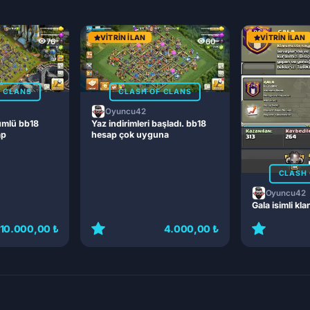
VITRIN İLAN
VITRIN İLAN
76
60
F CLANS
CLASH OF CLANS
Oyuncu42
ümlü bb18
Yaz indirimleri başladı. bb18
ap
hesap çok uyguna
CLASH 
Oyuncu42
Gala isimli kla
10.000,00 ₺
4.000,00 ₺