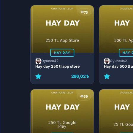
75
HAY DAY
HAY 
Oyuncu42
Oyuncu42
Hay day 250 tl app store
Hay day 500 tl 
266,02 ₺
59