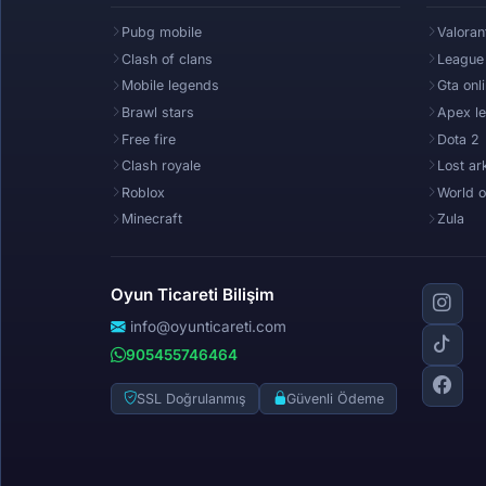
Pubg mobile
Valoran
Clash of clans
League
Mobile legends
Gta onl
Brawl stars
Apex l
Free fire
Dota 2
Clash royale
Lost ar
Roblox
World o
Minecraft
Zula
Oyun Ticareti Bilişim
info@oyunticareti.com
905455746464
SSL Doğrulanmış
Güvenli Ödeme