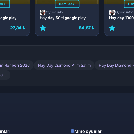
DAY
HAY DAY
HA
Oyuncu42
Oyuncu42
oogle play
Hay day 50 tl google play
Hay day 1000 
27,34 ₺
54,67 ₺
ım Rehberi 2026
Hay Day Diamond Alım Satım
Hay Day Diamond H
a...
nları
Mmo oyunlar