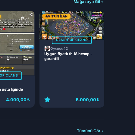
Mağazaya Git
VITRIN İLAN
38
33
CLASH OF CLANS
Oyuncu42
Uygun fiyatlı th 18 hesap -
garantili
OF CLANS
n usta liginde
4.000,00 ₺
5.000,00 ₺
Tümünü Gör