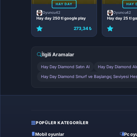
HAY DAY
HAY 
Oyuncu42
Oyuncu42
Hay day 250 tl google play
Hay day 25 tl g
273,34 ₺
İlgili Aramalar
Hay Day Diamond Satın Al
Hay Day Diamond Al
Hay Day Diamond Smurf ve Başlangıç Seviyesi Hes
POPÜLER KATEGORILER
Mobil oyunlar
Pc oyu