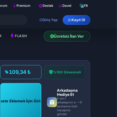
orum
Premium
Destek
Davet
TR
Giriş Yap
Kayıt Ol
R
FLASH
Ücretsiz İlan Ver
109,34 ₺
%100 Güvenceli
Arkadaşına
Hediye Et
E-pin'i
pete Eklemek İçin Giriş Yap
arkadaşının e-
postasına özel
mesajınla
gönder