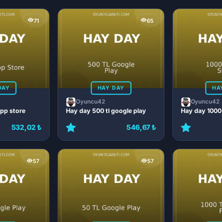
71
65
DAY
HAY DAY
HA
Oyuncu42
Oyuncu42
app store
Hay day 500 tl google play
Hay day 1000 
532,02 ₺
546,67 ₺
57
57