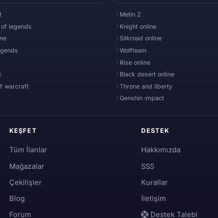
t
Metin 2
 of legends
Knight online
ine
Silkroad online
egends
Wolfteam
Rise online
k
Black desert online
f warcraft
Throne and liberty
Genshin ımpact
KEŞFET
DESTEK
Tüm İlanlar
Hakkımızda
Mağazalar
SSS
Çekilişler
Kurallar
Blog
İletişim
Forum
Destek Talebi