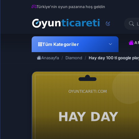
Türkiye'nin oyun pazarına hoş geldin
A
Tüm Kategoriler
Anasayfa
Diamond
Hay day 100 tl google pla