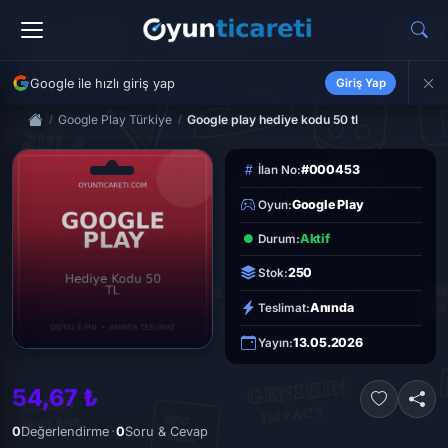
Google ile hızlı giriş yap
Giriş Yap
Google Play Türkiye
Google play hediye kodu 50 tl
#000453
İlan No:
Google Play
Oyun:
Aktif
Durum:
250
Stok:
Anında
Teslimat:
13.05.2026
Yayın:
54,67 ₺
·
0
Değerlendirme
0
Soru & Cevap