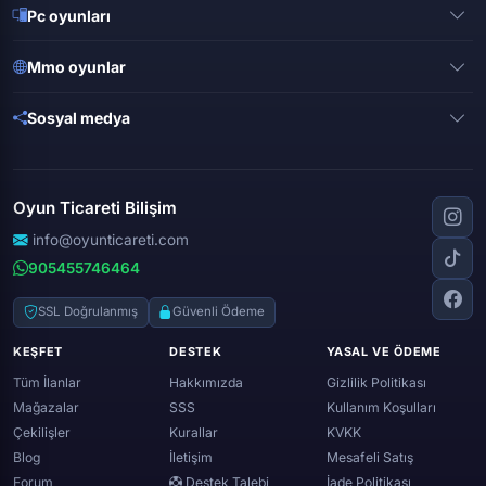
Pubg mobile
Pc oyunları
Clash of clans
Valorant
Mobile legends
Mmo oyunlar
League of legends
Brawl stars
Metin 2
Gta online
Sosyal medya
Free fire
Knight online
Apex legends
Clash royale
Instagram
Silkroad online
Dota 2
Roblox
Tiktok
Wolfteam
Oyun Ticareti Bilişim
Lost ark
Minecraft
Discord
Rise online
World of warcraft
info@oyunticareti.com
Youtube
Black desert online
905455746464
Zula
Twitch
Throne and liberty
Twitter (x)
SSL Doğrulanmış
Güvenli Ödeme
Genshin ımpact
Whatsapp
KEŞFET
DESTEK
YASAL VE ÖDEME
Spotify
Tüm İlanlar
Hakkımızda
Gizlilik Politikası
Mağazalar
SSS
Kullanım Koşulları
Çekilişler
Kurallar
KVKK
Blog
İletişim
Mesafeli Satış
Forum
Destek Talebi
İade Politikası