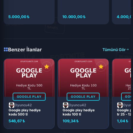
5.000,00 ₺
10.000,00 ₺
4.000,0
Benzer İlanlar
Tümünü Gör
GOOGLE PLAY
GOOGLE PLAY
GOO
Oyuncu42
Oyuncu42
Oyun
Google play hediye
Google play hediye
Google pl
kodu 500 tl
kodu 100 tl
tr 25 - 12
546,67 ₺
109,34 ₺
1,04 ₺