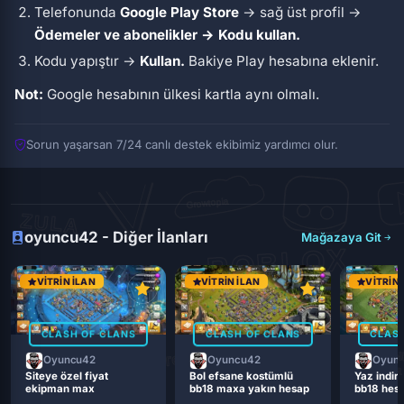
Telefonunda
Google Play Store
→ sağ üst profil →
Ödemeler ve abonelikler → Kodu kullan.
Kodu yapıştır →
Kullan.
Bakiye Play hesabına eklenir.
Not:
Google hesabının ülkesi kartla aynı olmalı.
Sorun yaşarsan 7/24 canlı destek ekibimiz yardımcı olur.
oyuncu42 - Diğer İlanları
Mağazaya Git
VITRIN İLAN
VITRIN İLAN
VITRIN 
CLASH OF CLANS
CLASH OF CLANS
CLASH
Oyuncu42
Oyuncu42
Oyun
Siteye özel fiyat
Bol efsane kostümlü
Yaz indiri
ekipman max
bb18 maxa yakın hesap
bb18 hes