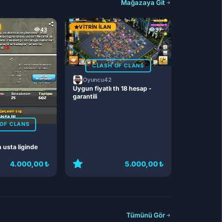
Mağazaya Git
VITRIN İLAN
43
37
CLASH OF CLANS
Oyuncu42
Uygun fiyatlı th 18 hesap -
garantili
OF CLANS
n usta liginde
4.000,00 ₺
5.000,00 ₺
Tümünü Gör