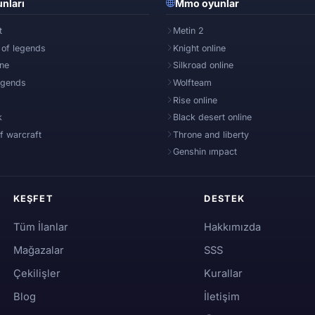
nları
Mmo oyunlar
t
Metin 2
 of legends
Knight online
ine
Silkroad online
egends
Wolfteam
Rise online
k
Black desert online
f warcraft
Throne and liberty
Genshin ımpact
KEŞFET
DESTEK
Tüm İlanlar
Hakkımızda
Mağazalar
SSS
Çekilişler
Kurallar
Blog
İletişim