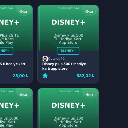
60
60
SNEY+
DISNEY+
Oyuncu42
 tl hediye kartı
Disney plus 500 tl hediye
kartı app store
28,00 ₺
532,02 ₺
54
51