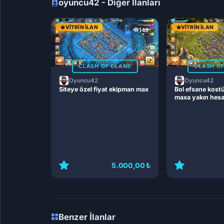
oyuncu42 - Diğer İlanları
VITRIN İLAN
VITRIN İLAN
148
CLASH OF CLANS
CLASH O
Oyuncu42
Oyuncu42
Siteye özel fiyat ekipman max
Bol efsane kost
maxa yakın hes
5.000,00 ₺
Benzer İlanlar