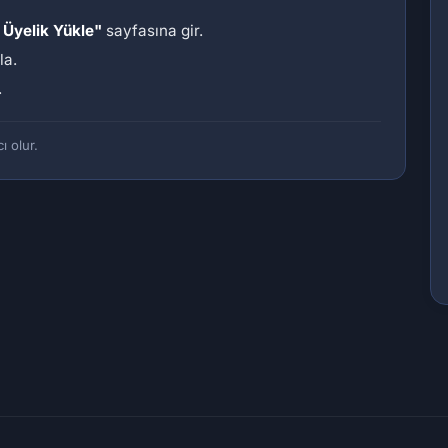
 Üyelik Yükle"
sayfasına gir.
la.
.
ı olur.