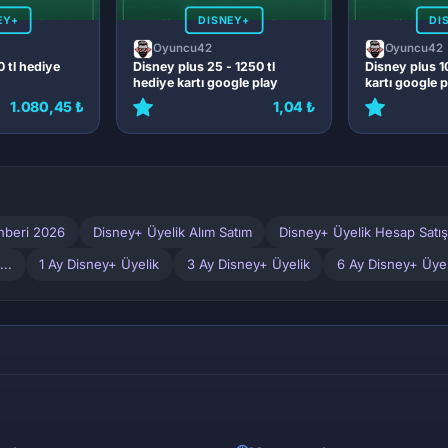
EY+
DISNEY+
DI
Oyuncu42
Oyuncu42
 tl hediye
Disney plus 25 - 1250 tl
Disney plus 1
hediye kartı google play
kartı google p
1.080,45 ₺
1,04 ₺
hberi 2026
Disney+ Üyelik Alım Satım
Disney+ Üyelik Hesap Satış
..
1 Ay Disney+ Üyelik
3 Ay Disney+ Üyelik
6 Ay Disney+ Üyel