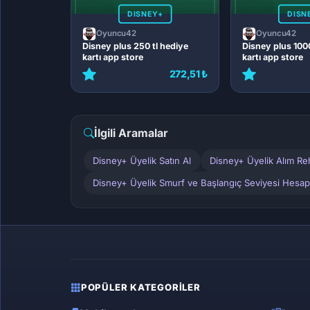
DISNEY+
DISN
Oyuncu42
Oyuncu42
Disney plus 250 tl hediye
Disney plus 1000
kartı app store
kartı app store
272,51 ₺
İlgili Aramalar
Disney+ Üyelik Satın Al
Disney+ Üyelik Alım Re
Disney+ Üyelik Smurf ve Başlangıç Seviyesi Hesap.
POPÜLER KATEGORILER