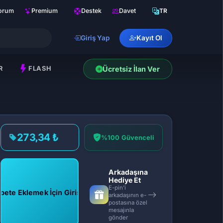
orum
Premium
Destek
Davet
TR
Giriş Yap
Kayıt Ol
R
FLASH
Ücretsiz İlan Ver
273,34 ₺
%100 Güvenceli
Arkadaşına
Hediye Et
E-pin'i
pete Eklemek İçin Giriş Yap
arkadaşının e-
postasına özel
mesajınla
gönder