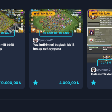
VITRIN İLAN
VITRIN İLAN
79
66
F CLANS
CLASH OF CLANS
Oyuncu42
ümlü bb18
Yaz indirimleri başladı. bb18
ap
hesap çok uyguna
CLASH 
Oyuncu42
Gala isimli kla
10.000,00 ₺
4.000,00 ₺