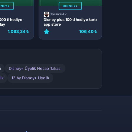
SNEY+
DISNEY+
Oyuncu42
000 tl hediye
Disney plus 100 tl hediye kartı
lay
app store
1.093,34 ₺
106,40 ₺
ı
Disney+ Üyelik Hesap Takası
ik
12 Ay Disney+ Üyelik