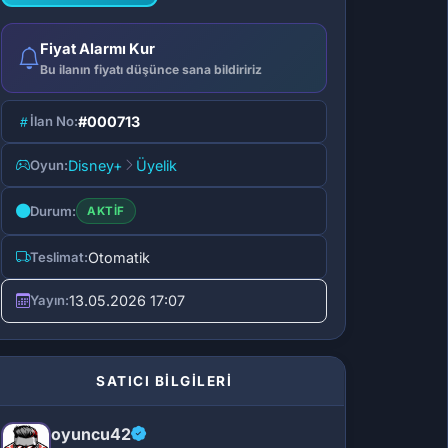
Fiyat Alarmı Kur
Bu ilanın fiyatı düşünce sana bildiririz
İlan No:
#000713
Oyun:
Disney+
Üyelik
Durum:
AKTIF
Teslimat:
Otomatik
Yayın:
13.05.2026 17:07
SATICI BİLGİLERİ
oyuncu42