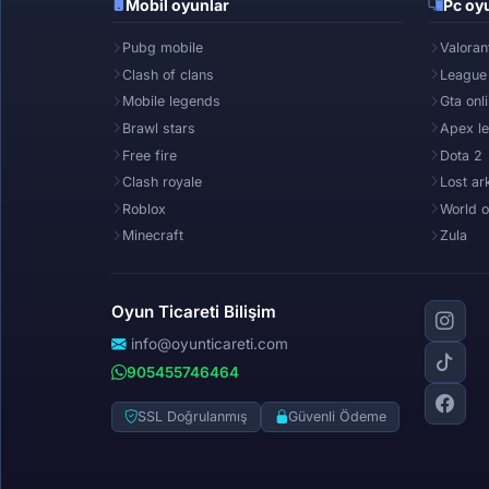
Mobil oyunlar
Pc oyu
Pubg mobile
Valoran
Clash of clans
League
Mobile legends
Gta onl
Brawl stars
Apex l
Free fire
Dota 2
Clash royale
Lost ar
Roblox
World o
Minecraft
Zula
Oyun Ticareti Bilişim
info@oyunticareti.com
905455746464
SSL Doğrulanmış
Güvenli Ödeme