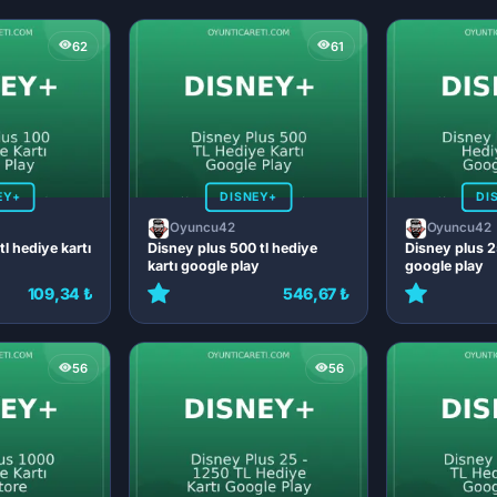
62
61
EY+
DISNEY+
DI
Oyuncu42
Oyuncu42
tl hediye kartı
Disney plus 500 tl hediye
Disney plus 25
kartı google play
google play
109,34 ₺
546,67 ₺
56
56