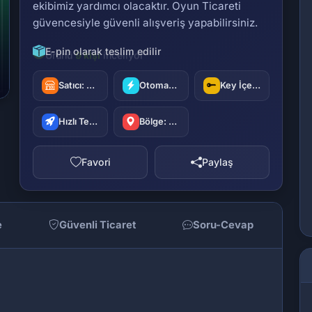
ekibimiz yardımcı olacaktır. Oyun Ticareti
güvencesiyle güvenli alışveriş yapabilirsiniz.
E-pin olarak teslim edilir
Satıcı:
oyuncu42
Otomatik Teslimat
Key İçerir
Hızlı Teslimat
Bölge: Türkiye
Favori
Paylaş
e
Güvenli Ticaret
Soru-Cevap