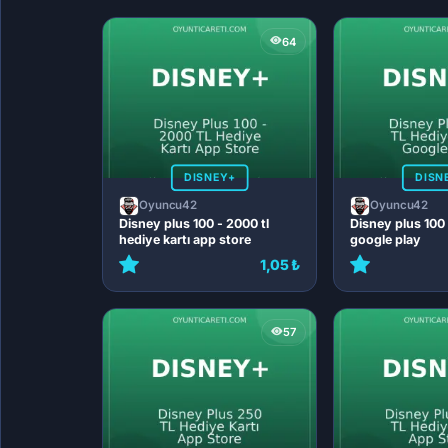
64
DISNEY+
DISN
Oyuncu42
Oyuncu42
Disney plus 100 - 2000 tl
Disney plus 100 
hediye kartı app store
google play
1,05 ₺
57