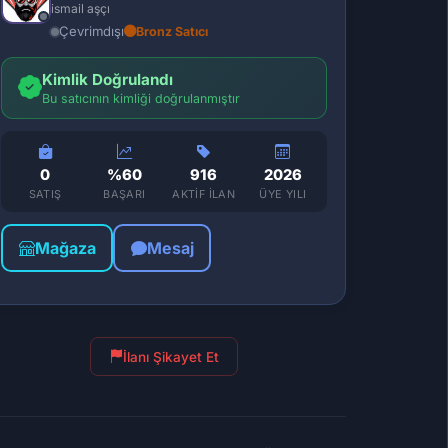
ismail aşçı
Çevrimdışı
Bronz Satıcı
Kimlik Doğrulandı
Bu satıcının kimliği doğrulanmıştır
0
%60
916
2026
SATIŞ
BAŞARI
AKTIF İLAN
ÜYE YILI
Mağaza
Mesaj
İlanı Şikayet Et