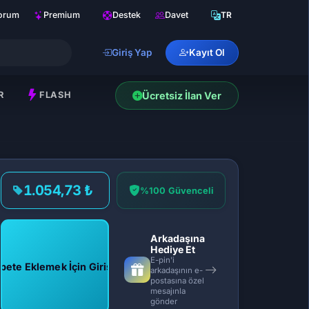
orum
Premium
Destek
Davet
TR
Giriş Yap
Kayıt Ol
R
FLASH
Ücretsiz İlan Ver
1.054,73 ₺
%100 Güvenceli
Arkadaşına
Hediye Et
E-pin'i
pete Eklemek İçin Giriş Yap
arkadaşının e-
postasına özel
mesajınla
gönder