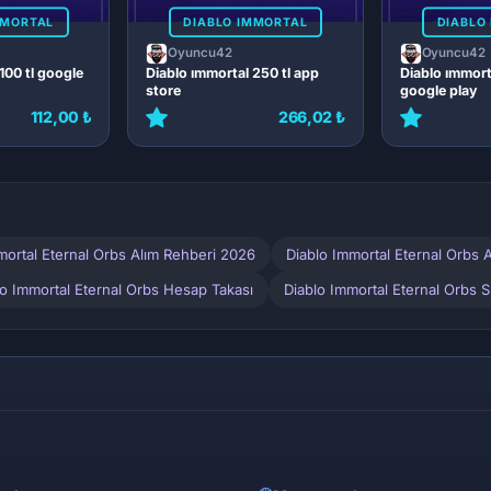
MMORTAL
DIABLO IMMORTAL
DIABLO
Oyuncu42
Oyuncu42
100 tl google
Diablo ımmortal 250 tl app
Diablo ımmorta
store
google play
112,00 ₺
266,02 ₺
mortal Eternal Orbs Alım Rehberi 2026
Diablo Immortal Eternal Orbs A
lo Immortal Eternal Orbs Hesap Takası
Diablo Immortal Eternal Orbs S