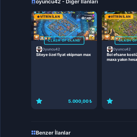
oyuncu42 - Diğer İlanları
VITRIN İLAN
VITRIN İLAN
148
CLASH OF CLANS
CLASH O
Oyuncu42
Oyuncu42
Siteye özel fiyat ekipman max
Bol efsane kost
maxa yakın hes
5.000,00 ₺
Benzer İlanlar