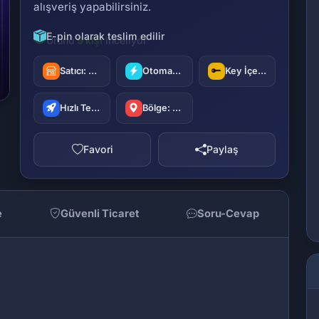
alışveriş yapabilirsiniz.
E-pin olarak teslim edilir
Satıcı:
oyuncu42
Otomatik Teslimat
Key İçerir
Hızlı Teslimat
Bölge: Türkiye
Favori
Paylaş
e
Güvenli Ticaret
Soru-Cevap