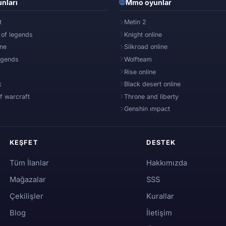
nları
Mmo oyunlar
t
Metin 2
 of legends
Knight online
ine
Silkroad online
egends
Wolfteam
Rise online
k
Black desert online
f warcraft
Throne and liberty
Genshin ımpact
KEŞFET
DESTEK
Tüm İlanlar
Hakkımızda
Mağazalar
SSS
Çekilişler
Kurallar
Blog
İletişim