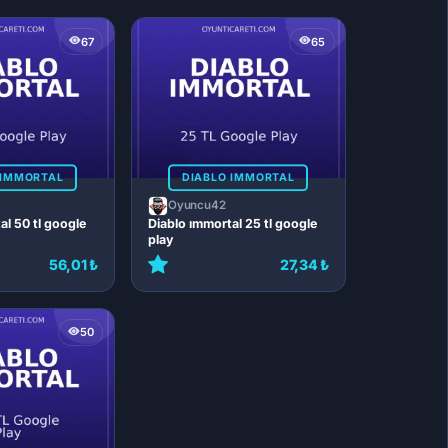
67
65
 IMMORTAL
DIABLO IMMORTAL
Oyuncu42
al 50 tl google
Diablo ımmortal 25 tl google
play
56,01 ₺
27,34 ₺
50