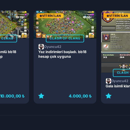
VITRIN İLAN
VITRIN İLAN
79
66
F CLANS
CLASH OF CLANS
Oyuncu42
ümlü bb18
Yaz indirimleri başladı. bb18
ap
hesap çok uyguna
CLASH 
Oyuncu42
Gala isimli kla
10.000,00 ₺
4.000,00 ₺