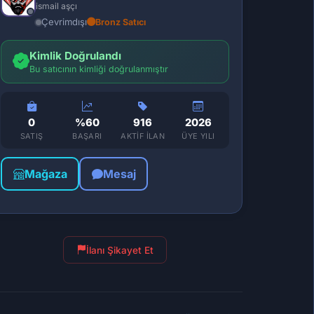
ismail aşçı
Çevrimdışı
Bronz Satıcı
Kimlik Doğrulandı
Bu satıcının kimliği doğrulanmıştır
0
%60
916
2026
SATIŞ
BAŞARI
AKTIF İLAN
ÜYE YILI
Mağaza
Mesaj
İlanı Şikayet Et