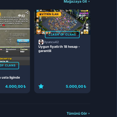
Mağazaya Git
VITRIN İLAN
43
37
CLASH OF CLANS
Oyuncu42
Uygun fiyatlı th 18 hesap -
garantili
OF CLANS
n usta liginde
4.000,00 ₺
5.000,00 ₺
Tümünü Gör