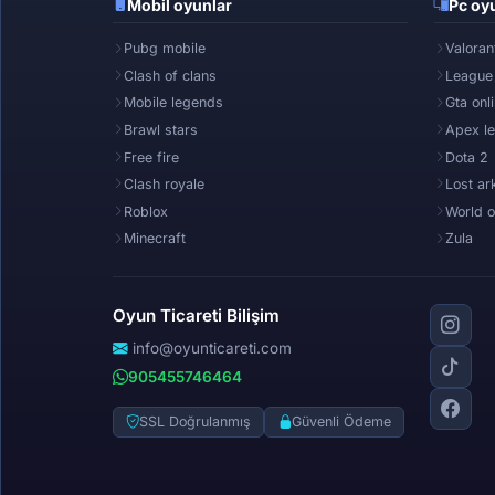
Mobil oyunlar
Pc oyu
Pubg mobile
Valoran
Clash of clans
League
Mobile legends
Gta onl
Brawl stars
Apex l
Free fire
Dota 2
Clash royale
Lost ar
Roblox
World o
Minecraft
Zula
Oyun Ticareti Bilişim
info@oyunticareti.com
905455746464
SSL Doğrulanmış
Güvenli Ödeme