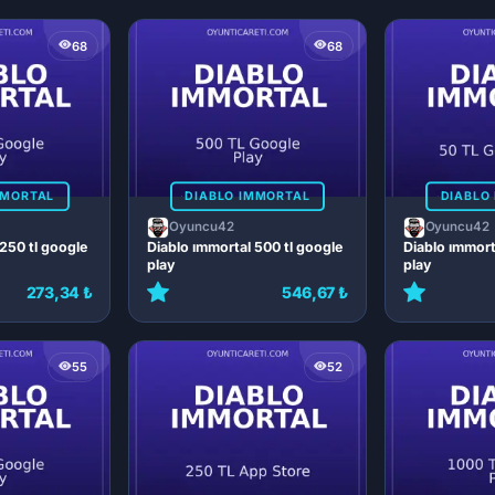
68
68
MMORTAL
DIABLO IMMORTAL
DIABLO
Oyuncu42
Oyuncu42
250 tl google
Diablo ımmortal 500 tl google
Diablo ımmort
play
play
273,34 ₺
546,67 ₺
55
52