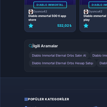
DIABLO IMMORTAL
DIABLO I
Oyuncu42
Oyuncu42
Diablo ımmortal 500 tl app
Diablo ımmortal 
store
play
532,02 ₺
İlgili Aramalar
Diablo Immortal Eternal Orbs Satın Al
Diablo Im
Diablo Immortal Eternal Orbs Hesap Satışı
Diab
POPÜLER KATEGORILER