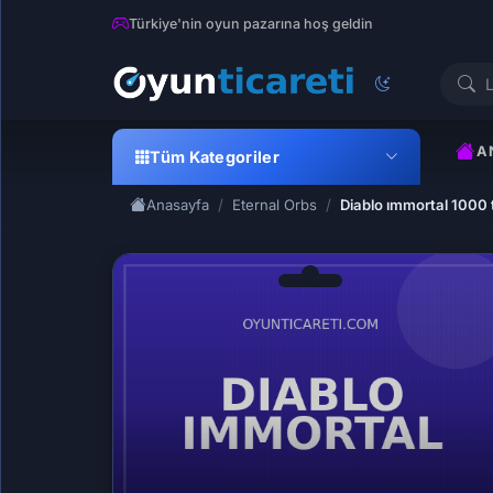
Türkiye'nin oyun pazarına hoş geldin
A
Tüm Kategoriler
Anasayfa
Eternal Orbs
Diablo ımmortal 1000 t