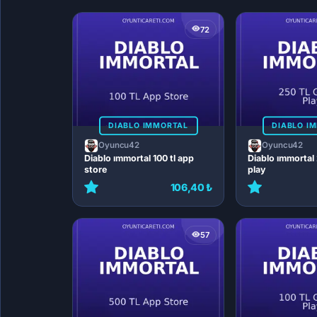
72
DIABLO IMMORTAL
DIABLO I
Oyuncu42
Oyuncu42
Diablo ımmortal 100 tl app
Diablo ımmortal 
store
play
106,40 ₺
57