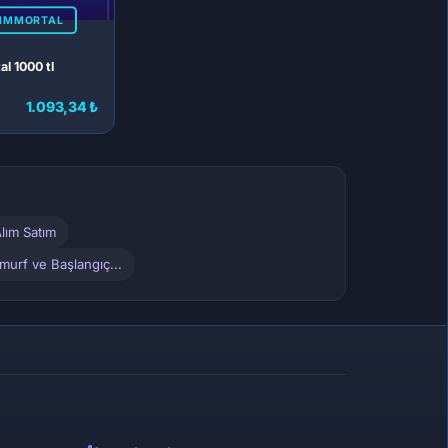
 IMMORTAL
l 1000 tl
1.093,34 ₺
lım Satım
murf ve Başlangıç...