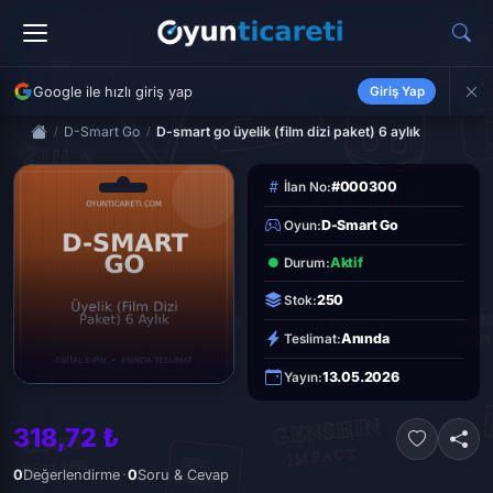
Google ile hızlı giriş yap
Giriş Yap
D-Smart Go
D-smart go üyelik (film dizi paket) 6 aylık
#000300
İlan No:
D-Smart Go
Oyun:
Aktif
Durum:
250
Stok:
Anında
Teslimat:
13.05.2026
Yayın:
318,72 ₺
·
0
Değerlendirme
0
Soru & Cevap