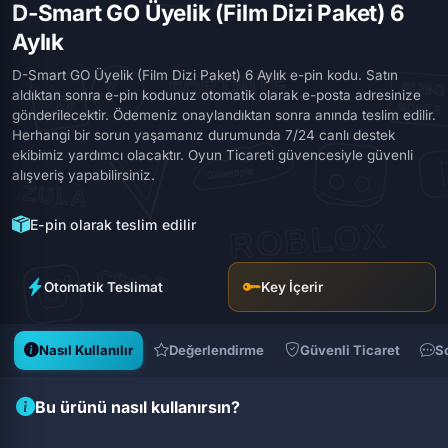
D-Smart GO Üyelik (Film Dizi Paket) 6
Aylık
D-Smart GO Üyelik (Film Dizi Paket) 6 Aylık e-pin kodu. Satın
aldıktan sonra e-pin kodunuz otomatik olarak e-posta adresinize
gönderilecektir. Ödemeniz onaylandıktan sonra anında teslim edilir.
Herhangi bir sorun yaşamanız durumunda 7/24 canlı destek
ekibimiz yardımcı olacaktır. Oyun Ticareti güvencesiyle güvenli
alışveriş yapabilirsiniz.
E-pin olarak teslim edilir
Otomatik Teslimat
Key İçerir
Nasıl Kullanılır
Değerlendirme
Güvenli Ticaret
S
Bu ürünü nasıl kullanırsın?