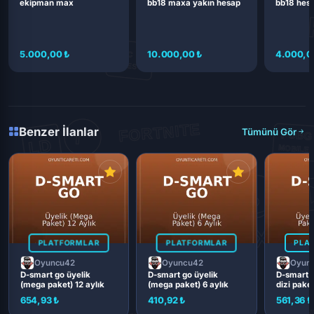
ekipman max
bb18 maxa yakın hesap
bb18 hes
5.000,00 ₺
10.000,00 ₺
4.000,0
Benzer İlanlar
Tümünü Gör
PLATFORMLAR
PLATFORMLAR
PLA
Oyuncu42
Oyuncu42
Oyun
D-smart go üyelik
D-smart go üyelik
D-smart g
(mega paket) 12 aylık
(mega paket) 6 aylık
dizi paket
654,93 ₺
410,92 ₺
561,36 ₺