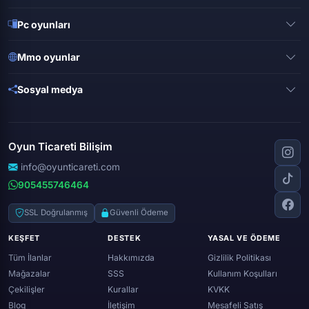
Pubg mobile
Pc oyunları
Clash of clans
Valorant
Mobile legends
Mmo oyunlar
League of legends
Brawl stars
Metin 2
Gta online
Sosyal medya
Free fire
Knight online
Apex legends
Clash royale
Instagram
Silkroad online
Dota 2
Roblox
Tiktok
Wolfteam
Oyun Ticareti Bilişim
Lost ark
Minecraft
Discord
Rise online
World of warcraft
info@oyunticareti.com
Youtube
Black desert online
905455746464
Zula
Twitch
Throne and liberty
Twitter (x)
SSL Doğrulanmış
Güvenli Ödeme
Genshin ımpact
Whatsapp
KEŞFET
DESTEK
YASAL VE ÖDEME
Spotify
Tüm İlanlar
Hakkımızda
Gizlilik Politikası
Mağazalar
SSS
Kullanım Koşulları
Çekilişler
Kurallar
KVKK
Blog
İletişim
Mesafeli Satış