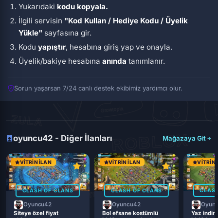
Yukarıdaki
kodu kopyala.
İlgili servisin
"Kod Kullan / Hediye Kodu / Üyelik
Yükle"
sayfasına gir.
Kodu
yapıştır
, hesabına giriş yap ve onayla.
Üyelik/bakiye hesabına
anında
tanımlanır.
Sorun yaşarsan 7/24 canlı destek ekibimiz yardımcı olur.
oyuncu42 - Diğer İlanları
Mağazaya Git
VITRIN İLAN
VITRIN İLAN
VITRIN 
CLASH OF CLANS
CLASH OF CLANS
CLASH
Oyuncu42
Oyuncu42
Oyun
Siteye özel fiyat
Bol efsane kostümlü
Yaz indiri