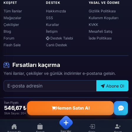
KEŞFET
DESTEK
YASAL VE ÖDEME
Spotify
Tüm İlanlar
Hakkımızda
Gizlilik Politikası
Mağazalar
SSS
Kullanım Koşulları
Çekilişler
Kurallar
KVKK
Blog
İletişim
Mesafeli Satış
Forum
Destek Talebi
İade Politikası
Flash Sale
Canlı Destek
Fırsatları kaçırma
Yeni ilanlar, çekilişler ve günlük indirimler e-postana gelsin.
Abone Ol
İlan Fiyatı
OyunTicareti © 2026 — Tüm hakları saklıdır.
546,67 ₺
Hemen Satın Al
Stok Sayısı: 20+
İlan Ver