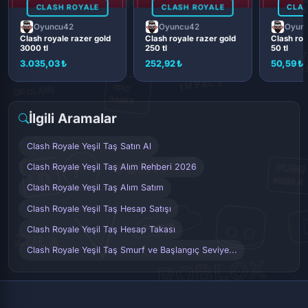
CLASH ROYALE
CLASH ROYALE
CLAS
Oyuncu42
Oyuncu42
Oyun
Clash royale razer gold
Clash royale razer gold
Clash roy
3000 tl
250 tl
50 tl
3.035,03 ₺
252,92 ₺
50,59 ₺
İlgili Aramalar
Clash Royale Yeşil Taş Satın Al
Clash Royale Yeşil Taş Alım Rehberi 2026
Clash Royale Yeşil Taş Alım Satım
Clash Royale Yeşil Taş Hesap Satışı
Clash Royale Yeşil Taş Hesap Takası
Clash Royale Yeşil Taş Smurf ve Başlangıç Seviye...