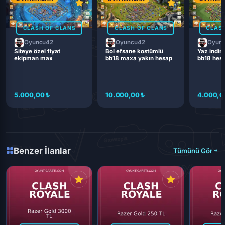
CLASH OF CLANS
CLASH OF CLANS
CLASH
Oyuncu42
Oyuncu42
Oyun
Siteye özel fiyat
Bol efsane kostümlü
Yaz indiri
ekipman max
bb18 maxa yakın hesap
bb18 hes
5.000,00 ₺
10.000,00 ₺
4.000,0
Benzer İlanlar
Tümünü Gör