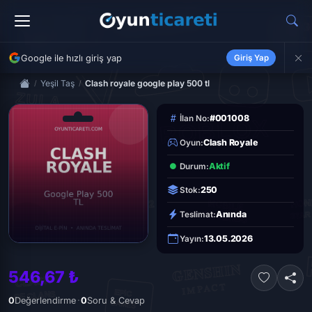
Google ile hızlı giriş yap
Giriş Yap
Yeşil Taş
Clash royale google play 500 tl
#001008
İlan No:
Clash Royale
Oyun:
Aktif
Durum:
250
Stok:
Anında
Teslimat:
13.05.2026
Yayın:
546,67 ₺
·
0
Değerlendirme
0
Soru & Cevap