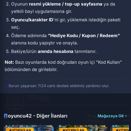
Oyunun
resmi yükleme / top-up sayfasına
ya da
yetkili bayi uygulamasına gir.
Oyuncu/karakter ID
'ni gir, yüklemek istediğin paketi
seç.
Ödeme adımında
"Hediye Kodu / Kupon / Redeem"
alanına kodu yapıştır ve onayla.
Bakiye/ürün
anında hesabına
tanımlanır.
Not:
Bazı oyunlarda kod doğrudan oyun içi
"Kod Kullan"
bölümünden de girilebilir.
Sorun yaşarsan 7/24 canlı destek ekibimiz yardımcı olur.
oyuncu42 - Diğer İlanları
Mağazaya Git
VITRIN İLAN
VITRIN İLAN
VITRIN 