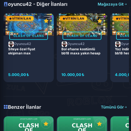
oyuncu42 - Diğer İlanları
Mağazaya Git
VITRIN İLAN
VITRIN İLAN
VITRIN 
CLASH OF CLANS
CLASH OF CLANS
CLASH
Oyuncu42
Oyuncu42
Oyun
Siteye özel fiyat
Bol efsane kostümlü
Yaz indiri
ekipman max
bb18 maxa yakın hesap
bb18 hes
5.000,00 ₺
10.000,00 ₺
4.000,0
Benzer İlanlar
Tümünü Gör