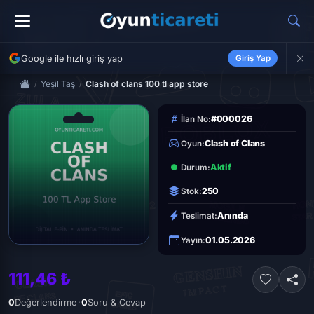
Google ile hızlı giriş yap
Giriş Yap
Yeşil Taş
Clash of clans 100 tl app store
#000026
İlan No:
Clash of Clans
Oyun:
Aktif
Durum:
250
Stok:
Anında
Teslimat:
01.05.2026
Yayın:
111,46 ₺
·
0
Değerlendirme
0
Soru & Cevap