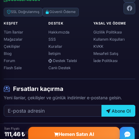
Twitch
Throne and liberty
Twitter (x)
SSL Doğrulanmış
Güvenli Ödeme
Genshin ımpact
Whatsapp
KEŞFET
DESTEK
YASAL VE ÖDEME
Spotify
Tüm İlanlar
Hakkımızda
Gizlilik Politikası
Mağazalar
SSS
Kullanım Koşulları
Çekilişler
Kurallar
KVKK
Blog
İletişim
Mesafeli Satış
Forum
Destek Talebi
İade Politikası
Flash Sale
Canlı Destek
Fırsatları kaçırma
Yeni ilanlar, çekilişler ve günlük indirimler e-postana gelsin.
Abone Ol
İlan Fiyatı
OyunTicareti © 2026 — Tüm hakları saklıdır.
111,46 ₺
Hemen Satın Al