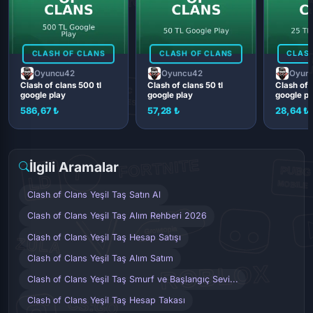
CLASH OF CLANS
CLASH OF CLANS
CLASH
Oyuncu42
Oyuncu42
Oyun
Clash of clans 500 tl
Clash of clans 50 tl
Clash of c
google play
google play
google pl
586,67 ₺
57,28 ₺
28,64 ₺
İlgili Aramalar
Clash of Clans Yeşil Taş Satın Al
Clash of Clans Yeşil Taş Alım Rehberi 2026
Clash of Clans Yeşil Taş Hesap Satışı
Clash of Clans Yeşil Taş Alım Satım
Clash of Clans Yeşil Taş Smurf ve Başlangıç Sevi...
Clash of Clans Yeşil Taş Hesap Takası