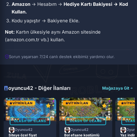
Amazon
→ Hesabım →
Hediye Kartı Bakiyesi → Kod
Kullan.
Kodu yapıştır → Bakiyene Ekle.
Not:
Kartın ülkesiyle aynı Amazon sitesinde
(amazon.com.tr vb.) kullan.
Sorun yaşarsan 7/24 canlı destek ekibimiz yardımcı olur.
oyuncu42 - Diğer İlanları
Mağazaya Git
VITRIN İLAN
VITRIN İLAN
VITRIN 
CLASH OF CLANS
CLASH OF CLANS
CLASH
Oyuncu42
Oyuncu42
Oyun
Siteye özel fiyat
Bol efsane kostümlü
Yaz indiri