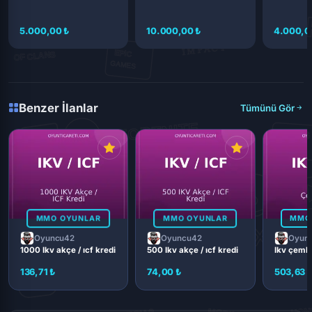
5.000,00 ₺
10.000,00 ₺
4.000,0
Benzer İlanlar
Tümünü Gör
MMO OYUNLAR
MMO OYUNLAR
MMO
Oyuncu42
Oyuncu42
Oyun
1000 Ikv akçe / ıcf kredi
500 Ikv akçe / ıcf kredi
Ikv çembe
136,71 ₺
74,00 ₺
503,63 