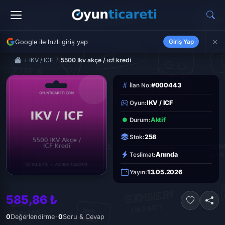
Google ile hızlı giriş yap
Giriş Yap
IKV / ICF
5500 Ikv akçe / ıcf kredi
#000443
İlan No:
IKV / ICF
Oyun:
Aktif
Durum:
258
Stok:
Anında
Teslimat:
13.05.2026
Yayın:
585,86 ₺
·
0
Değerlendirme
0
Soru & Cevap