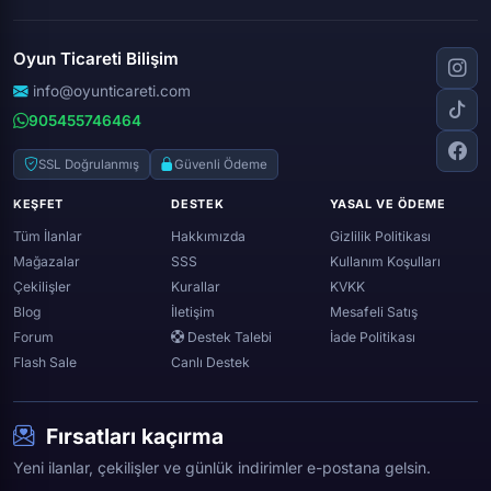
Clash royale
Instagram
Silkroad online
Dota 2
Roblox
Tiktok
Wolfteam
Oyun Ticareti Bilişim
Lost ark
Minecraft
Discord
Rise online
World of warcraft
info@oyunticareti.com
Youtube
Black desert online
905455746464
Zula
Twitch
Throne and liberty
Twitter (x)
SSL Doğrulanmış
Güvenli Ödeme
Genshin ımpact
Whatsapp
KEŞFET
DESTEK
YASAL VE ÖDEME
Spotify
Tüm İlanlar
Hakkımızda
Gizlilik Politikası
Mağazalar
SSS
Kullanım Koşulları
Çekilişler
Kurallar
KVKK
Blog
İletişim
Mesafeli Satış
Forum
Destek Talebi
İade Politikası
Flash Sale
Canlı Destek
Fırsatları kaçırma
Yeni ilanlar, çekilişler ve günlük indirimler e-postana gelsin.