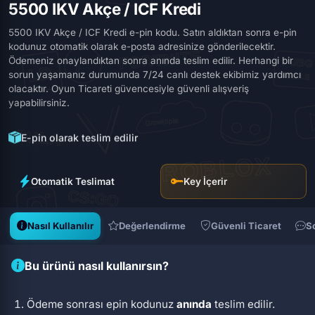
5500 IKV Akçe / ICF Kredi
5500 IKV Akçe / ICF Kredi e-pin kodu. Satın aldıktan sonra e-pin
kodunuz otomatik olarak e-posta adresinize gönderilecektir.
Ödemeniz onaylandıktan sonra anında teslim edilir. Herhangi bir
sorun yaşamanız durumunda 7/24 canlı destek ekibimiz yardımcı
olacaktır. Oyun Ticareti güvencesiyle güvenli alışveriş
yapabilirsiniz.
E-pin olarak teslim edilir
Otomatik Teslimat
Key İçerir
Nasıl Kullanılır
Değerlendirme
Güvenli Ticaret
S
Bu ürünü nasıl kullanırsın?
Ödeme sonrası epin kodunuz
anında
teslim edilir.