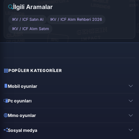
İlgili Aramalar
IKV / ICF Satın Al
IKV / ICF Alım Rehberi 2026
IKV / ICF Alım Satım
POPÜLER KATEGORILER
Mobil oyunlar
Pubg mobile
Pc oyunları
Clash of clans
Valorant
Mobile legends
Mmo oyunlar
League of legends
Brawl stars
Metin 2
Gta online
Sosyal medya
Free fire
Knight online
Apex legends