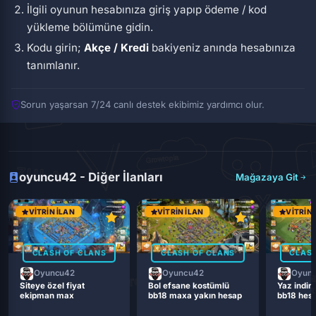
İlgili oyunun hesabınıza giriş yapıp ödeme / kod
yükleme bölümüne gidin.
Kodu girin;
Akçe / Kredi
bakiyeniz anında hesabınıza
tanımlanır.
Sorun yaşarsan 7/24 canlı destek ekibimiz yardımcı olur.
oyuncu42 - Diğer İlanları
Mağazaya Git
VITRIN İLAN
VITRIN İLAN
VITRIN 
CLASH OF CLANS
CLASH OF CLANS
CLASH
Oyuncu42
Oyuncu42
Oyun
Siteye özel fiyat
Bol efsane kostümlü
Yaz indiri
ekipman max
bb18 maxa yakın hesap
bb18 hes