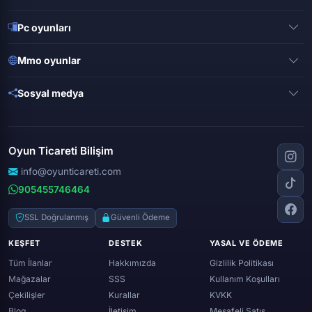
Pubg mobile
Pc oyunları
Clash of clans
Valorant
Mobile legends
Mmo oyunlar
League of legends
Brawl stars
Metin 2
Gta online
Sosyal medya
Free fire
Knight online
Apex legends
Clash royale
Instagram
Silkroad online
Dota 2
Roblox
Tiktok
Wolfteam
Oyun Ticareti Bilişim
Lost ark
Minecraft
Discord
Rise online
World of warcraft
info@oyunticareti.com
Youtube
Black desert online
905455746464
Zula
Twitch
Throne and liberty
Twitter (x)
SSL Doğrulanmış
Güvenli Ödeme
Genshin ımpact
Whatsapp
KEŞFET
DESTEK
YASAL VE ÖDEME
Spotify
Tüm İlanlar
Hakkımızda
Gizlilik Politikası
Mağazalar
SSS
Kullanım Koşulları
Çekilişler
Kurallar
KVKK
Blog
İletişim
Mesafeli Satış