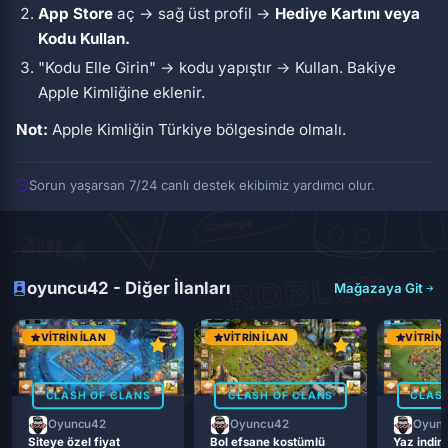
App Store
aç → sağ üst profil →
Hediye Kartını veya
Kodu Kullan.
"Kodu Elle Girin" → kodu yapıştır → Kullan. Bakiye
Apple Kimliğine eklenir.
Not:
Apple Kimliğin Türkiye bölgesinde olmalı.
Sorun yaşarsan 7/24 canlı destek ekibimiz yardımcı olur.
oyuncu42 - Diğer İlanları
Mağazaya Git
VITRIN İLAN
VITRIN İLAN
VITRIN 
CLASH OF CLANS
CLASH OF CLANS
CLASH
Oyuncu42
Oyuncu42
Oyun
Siteye özel fiyat
Bol efsane kostümlü
Yaz indiri