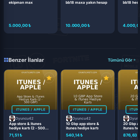
ekipman max
bb18 maxa yakın hesap
bb18 hes
5.000,00 ₺
10.000,00 ₺
4.000,0
Benzer İlanlar
Tümünü Gör
ITUNES / APPLE
ITUNES / APPLE
ITUN
Oyuncu42
Oyuncu42
Oyun
App store & itunes
10 Gbp app store &
20 Gbp ap
hediye kartı (2 - 500
itunes hediye kartı
itunes he
gbp)
71,51 ₺
540,14 ₺
876,63 