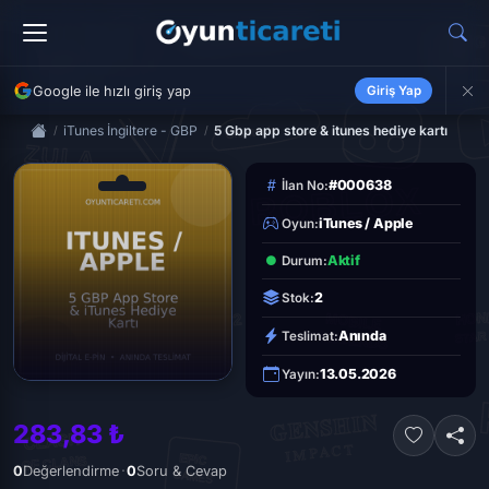
Google ile hızlı giriş yap
Giriş Yap
iTunes İngiltere - GBP
5 Gbp app store & itunes hediye kartı
#000638
İlan No:
iTunes / Apple
Oyun:
Aktif
Durum:
2
Stok:
Anında
Teslimat:
13.05.2026
Yayın:
283,83 ₺
·
0
Değerlendirme
0
Soru & Cevap