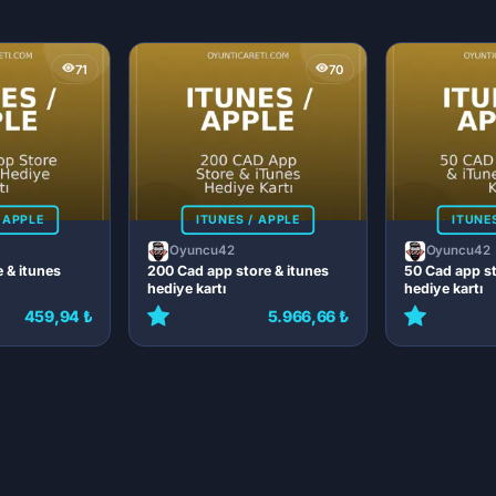
71
70
 APPLE
ITUNES / APPLE
ITUNE
Oyuncu42
Oyuncu42
e & itunes
200 Cad app store & itunes
50 Cad app st
hediye kartı
hediye kartı
459,94 ₺
5.966,66 ₺