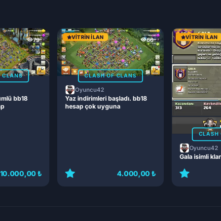
VITRIN İLAN
VITRIN İLAN
79
66
F CLANS
CLASH OF CLANS
Oyuncu42
ümlü bb18
Yaz indirimleri başladı. bb18
ap
hesap çok uyguna
CLASH 
Oyuncu42
Gala isimli kla
10.000,00 ₺
4.000,00 ₺