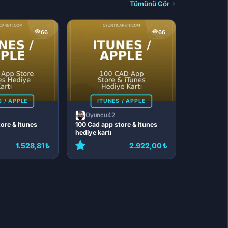
Tümünü Gör
66
66
S / APPLE
ITUNES / APPLE
Oyuncu42
ore & itunes
100 Cad app store & itunes
hediye kartı
1.528,81 ₺
2.922,00 ₺