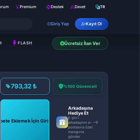
orum
Premium
Destek
Davet
TR
Giriş Yap
Kayıt Ol
R
FLASH
Ücretsiz İlan Ver
793,32 ₺
%100 Güvenceli
Arkadaşına
Hediye Et
E-pin'i
pete Eklemek İçin Giriş Yap
arkadaşının e-
postasına özel
mesajınla
gönder