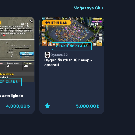
Mağazaya Git
VITRIN İLAN
43
37
CLASH OF CLANS
Oyuncu42
Uygun fiyatlı th 18 hesap -
garantili
OF CLANS
n usta liginde
4.000,00 ₺
5.000,00 ₺