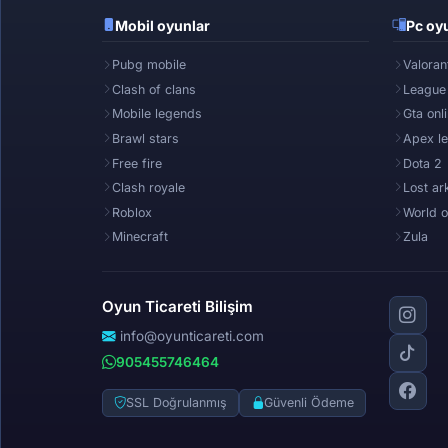
Mobil oyunlar
Pc oyu
Pubg mobile
Valoran
Clash of clans
League
Mobile legends
Gta onl
Brawl stars
Apex l
Free fire
Dota 2
Clash royale
Lost ar
Roblox
World o
Minecraft
Zula
Oyun Ticareti Bilişim
info@oyunticareti.com
905455746464
SSL Doğrulanmış
Güvenli Ödeme