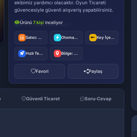
ekibimiz yardımcı olacaktır. Oyun Ticareti
güvencesiyle güvenli alışveriş yapabilirsiniz.
E-pin olarak teslim edilir
Satıcı:
oyuncu42
Otomatik Teslimat
Key İçerir
Hızlı Teslimat
Bölge: Türkiye
Favori
Paylaş
e
Güvenli Ticaret
Soru-Cevap