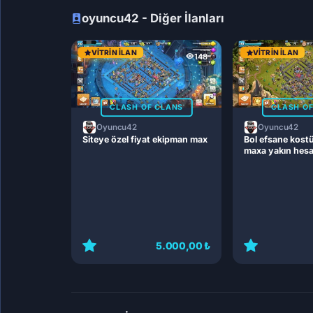
oyuncu42 - Diğer İlanları
VITRIN İLAN
VITRIN İLAN
148
CLASH OF CLANS
CLASH O
Oyuncu42
Oyuncu42
Siteye özel fiyat ekipman max
Bol efsane kost
maxa yakın hes
5.000,00 ₺