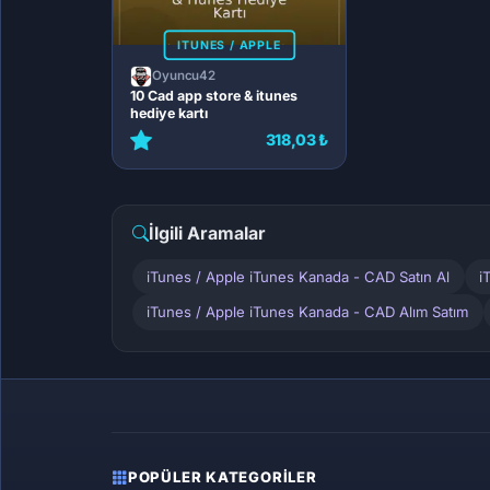
ITUNES / APPLE
Oyuncu42
10 Cad app store & itunes
hediye kartı
318,03 ₺
İlgili Aramalar
iTunes / Apple iTunes Kanada - CAD Satın Al
i
iTunes / Apple iTunes Kanada - CAD Alım Satım
POPÜLER KATEGORILER