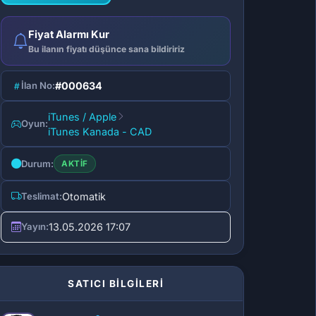
Fiyat Alarmı Kur
Bu ilanın fiyatı düşünce sana bildiririz
İlan No:
#000634
iTunes / Apple
Oyun:
iTunes Kanada - CAD
Durum:
AKTIF
Teslimat:
Otomatik
Yayın:
13.05.2026 17:07
SATICI BİLGİLERİ