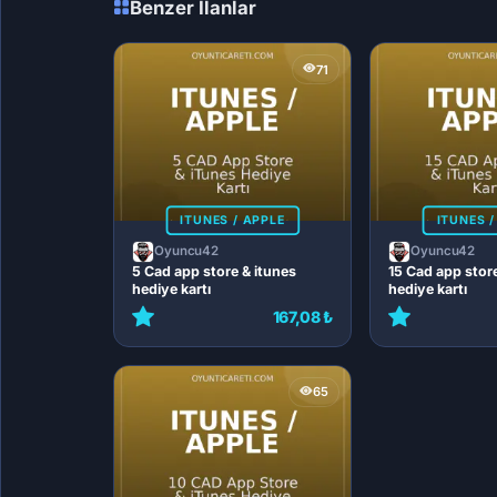
Benzer İlanlar
71
ITUNES / APPLE
ITUNES /
Oyuncu42
Oyuncu42
5 Cad app store & itunes
15 Cad app stor
hediye kartı
hediye kartı
167,08 ₺
65