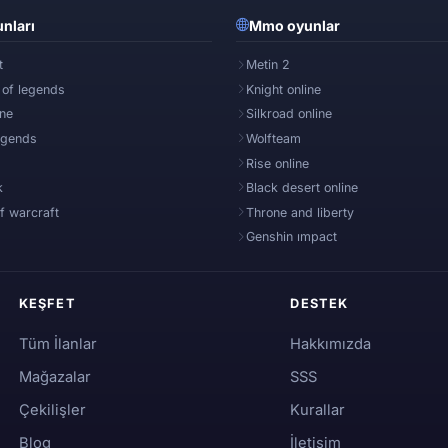
nları
Mmo oyunlar
t
Metin 2
 of legends
Knight online
ine
Silkroad online
egends
Wolfteam
Rise online
k
Black desert online
f warcraft
Throne and liberty
Genshin ımpact
KEŞFET
DESTEK
Tüm İlanlar
Hakkımızda
Mağazalar
SSS
Çekilişler
Kurallar
Blog
İletişim