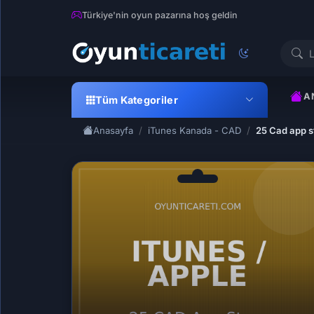
Türkiye'nin oyun pazarına hoş geldin
A
Tüm Kategoriler
Anasayfa
iTunes Kanada - CAD
25 Cad app st