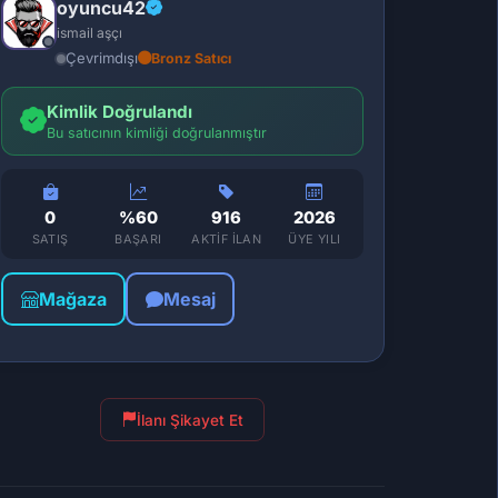
oyuncu42
ismail aşçı
Çevrimdışı
Bronz Satıcı
Kimlik Doğrulandı
Bu satıcının kimliği doğrulanmıştır
0
%60
916
2026
SATIŞ
BAŞARI
AKTIF İLAN
ÜYE YILI
Mağaza
Mesaj
İlanı Şikayet Et